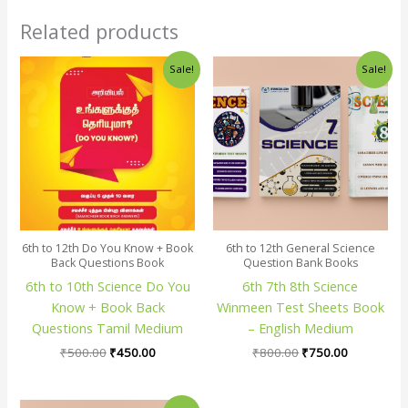
Related products
Original
Current
Original
Current
Sale!
Sale!
price
price
price
price
was:
is:
was:
is:
₹500.00.
₹450.00.
₹800.00.
₹750.00.
6th to 12th Do You Know + Book
6th to 12th General Science
Back Questions Book
Question Bank Books
6th to 10th Science Do You
6th 7th 8th Science
Know + Book Back
Winmeen Test Sheets Book
Questions Tamil Medium
– English Medium
₹
500.00
₹
450.00
₹
800.00
₹
750.00
Original
Current