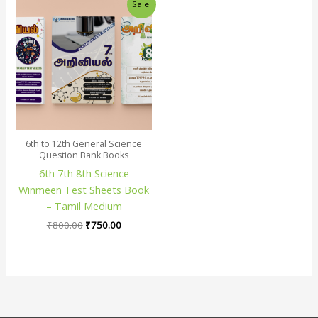
Sale!
price
price
was:
is:
₹800.00.
₹750.00.
6th to 12th General Science
Question Bank Books
6th 7th 8th Science
Winmeen Test Sheets Book
– Tamil Medium
₹
800.00
₹
750.00